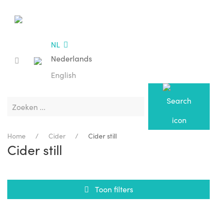
Cuvee
Contacteer
Bekijk
ijnmakers
voor
ons -
Zoeken
NL
menuk
horeca
openingsuren
Nederlands
English
Home
Cider
Cider still
Cider still
Toon filters